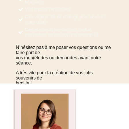
le visage
Vos tenues repassées
Des vêtements de change pour vous et
votre bébé
Des éléments personnels (petite
couverture ou doudou par exemple)
N’hésitez pas à me poser vos questions ou me
faire part de
vos inquiétudes ou demandes avant notre
séance.
A très vite pour la création de vos jolis
souvenirs de
famille !