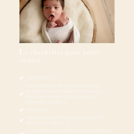
La check-list pour votre
séance
Votre bébé 🙂
Des biberons, de l’eau et du lait en
poudre (pour les bébés au biberon).
Prévoyez de quoi faire plusieurs
biberons, au cas où.
Une tétine
Des couches (prévoyez-en une petite
réserve au cas où :))
Les produits de toilette pour le change et