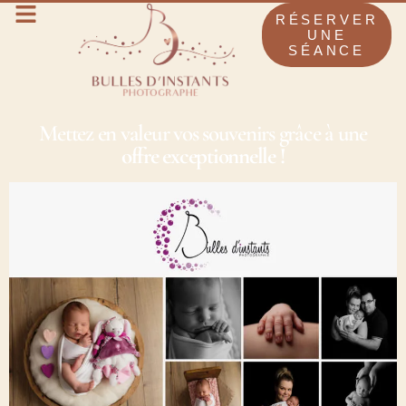
RÉSERVER
UNE
SÉANCE
Mettez en valeur vos souvenirs grâce à une
offre exceptionnelle !